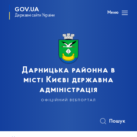
GOV.UA
Меню
Державні сайти України
Дарницька районна в
місті Києві державна
адміністрація
офіційний вебпортал
Пошук