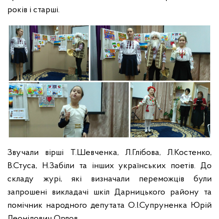
років і старші.
Звучали вірші Т.Шевченка, Л.Глібова, Л.Костенко,
В.Стуса, Н.Забіли та інших українських поетів. До
складу журі, які визначали переможців були
запрошені викладачі шкіл Дарницького району та
помічник народного депутата О.І.Супруненка Юрій
Леонідович Орлов.