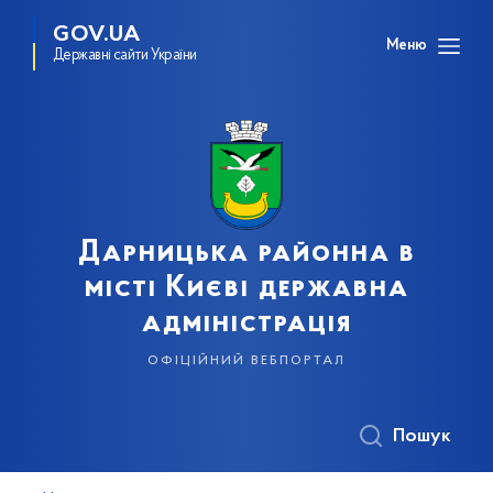
GOV.UA
Меню
Державні сайти України
Дарницька районна в
місті Києві державна
адміністрація
офіційний вебпортал
Пошук