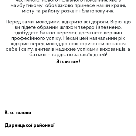
частиною, нового і славного покоління, яке в
майбутньому
обов’язково принесе нашій країні,
місту та району розквіт і благополуччя.
Перед вами, молодими, відкрито всі дороги. Вірю, що
ви підете обраним шляхом твердо і впевнено,
здобудете багато перемог, досягнете вершин
професійного успіху. Нехай цей навчальний рік
відкриє перед молоддю нові горизонти пізнання
себе і світу, вчителів надихне успіхами вихованців, а
батьків – гордістю за своїх дітей!
Зі святом!
В. о. голови
Дарницької районної