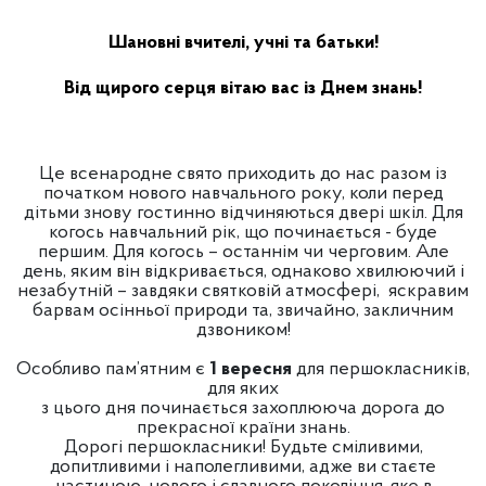
Шановні вчителі, учні та батьки!
Від щирого серця вітаю вас із Днем знань!
Це всенародне свято приходить до нас разом із
початком нового навчального року, коли перед
дітьми знову гостинно відчиняються двері шкіл. Для
когось навчальний рік, що починається - буде
першим. Для когось – останнім чи черговим. Але
день, яким він відкривається, однаково хвилюючий і
незабутній – завдяки святковій атмосфері, яскравим
барвам осінньої природи та, звичайно, закличним
дзвоником!
Особливо пам’ятним є
1 вересня
для першокласників,
для яких
з цього дня починається захоплююча дорога до
прекрасної країни знань.
Дорогі першокласники! Будьте сміливими,
допитливими і наполегливими, адже ви стаєте