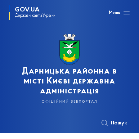
GOV.UA
Меню
Державні сайти України
Дарницька районна в
місті Києві державна
адміністрація
офіційний вебпортал
Пошук