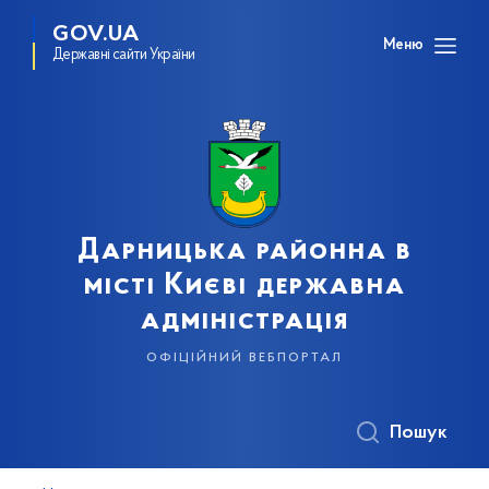
GOV.UA
Меню
Державні сайти України
Дарницька районна в
місті Києві державна
адміністрація
офіційний вебпортал
Пошук