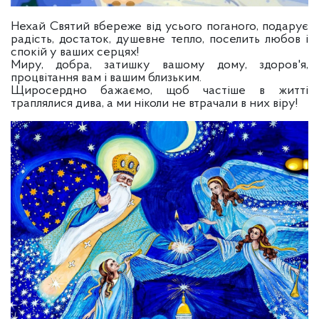
Нехай Святий вбереже від усього поганого, подарує
радість, достаток, душевне тепло, поселить любов і
спокій у ваших серцях!
Миру, добра, затишку вашому дому, здоров'я,
процвітання вам і вашим близьким.
Щиросердно бажаємо, щоб частіше в житті
траплялися дива, а ми ніколи не втрачали в них віру!