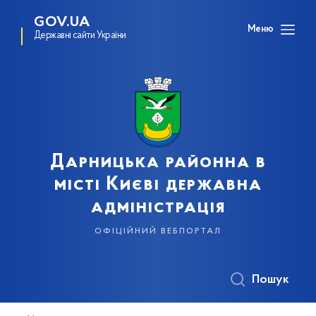
GOV.UA
Меню
Державні сайти України
Дарницька районна в
місті Києві державна
адміністрація
офіційний вебпортал
Пошук