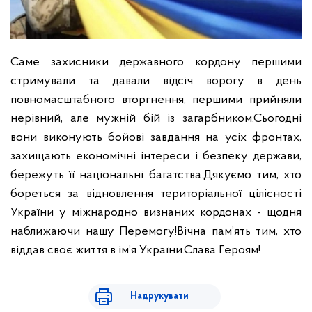
Саме захисники державного кордону першими
стримували та давали відсіч ворогу в день
повномасштабного вторгнення, першими прийняли
нерівний, але мужній бій із загарбником.
Сьогодні
вони виконують бойові завдання на усіх фронтах,
захищають економічні інтереси і безпеку держави,
бережуть її національні багатства.
Дякуємо тим, хто
бореться за відновлення територіальної цілісності
України у міжнародно визнаних кордонах - щодня
наближаючи нашу Перемогу!
Вічна пам’ять тим, хто
віддав своє життя в ім’я України.
Слава Героям!
Надрукувати