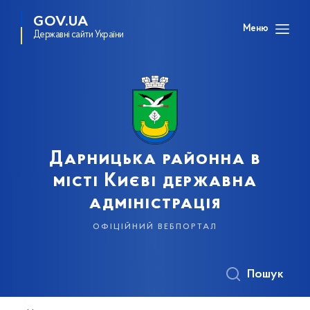
GOV.UA
Меню
Державні сайти України
Дарницька районна в
місті Києві державна
адміністрація
офіційний вебпортал
Пошук