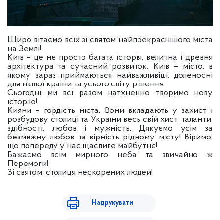
Щиро вітаємо всіх зі святом найпрекраснішого міста
на Землі!
Київ – це не просто багата історія, велична і древня
архітектура та сучасний розвиток. Київ – місто, в
якому зараз приймаються найважливіші, доленосні
для нашої країни та усього світу рішення.
Сьогодні ми всі разом натхненно творимо нову
історію!
Кияни – гордість міста. Вони вкладають у захист і
розбудову столиці та України весь свій хист, таланти,
здібності, любов і мужність. Дякуємо усім за
безмежну любов та вірність рідному місту! Віримо,
що попереду у нас щасливе майбутнє!
Бажаємо всім мирного неба та звичайно ж
Перемоги!
Зі святом, столиця нескорених людей!
Надрукувати