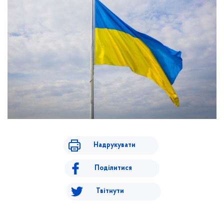
Надрукувати
Поділитися
Твітнути