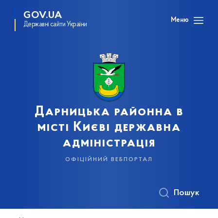
GOV.UA
Меню
Державні сайти України
Дарницька районна в
місті Києві державна
адміністрація
офіційний вебпортал
Пошук