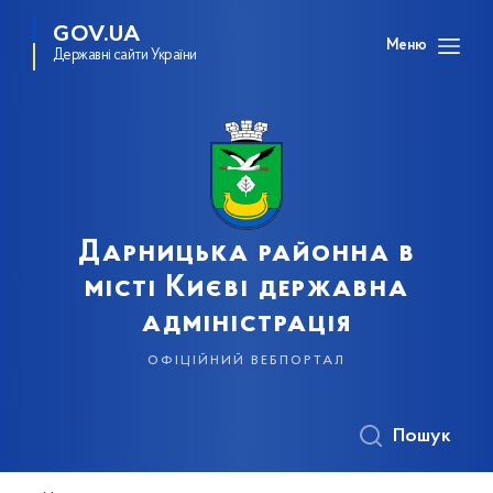
GOV.UA
Меню
Державні сайти України
Дарницька районна в
місті Києві державна
адміністрація
офіційний вебпортал
Пошук