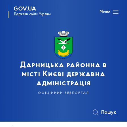
GOV.UA
Меню
Державні сайти України
Дарницька районна в
місті Києві державна
адміністрація
офіційний вебпортал
Пошук