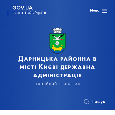
GOV.UA
Меню
Державні сайти України
Дарницька районна в
місті Києві державна
адміністрація
офіційний вебпортал
Пошук