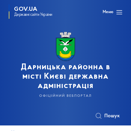
GOV.UA
Меню
Державні сайти України
Дарницька районна в
місті Києві державна
адміністрація
офіційний вебпортал
Пошук