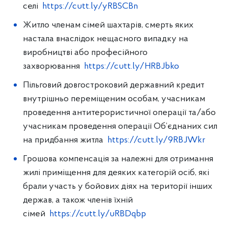
селі
https://cutt.ly/yRBSCBn
Житло членам сімей шахтарів, смерть яких
настала внаслідок нещасного випадку на
виробництві або професійного
захворювання
https://cutt.ly/HRBJbko
Пільговий довгостроковий державний кредит
внутрішньо переміщеним особам, учасникам
проведення антитерористичної операції та/або
учасникам проведення операції Об’єднаних сил
на придбання житла
https://cutt.ly/9RBJWkr
Грошова компенсація за належні для отримання
жилі приміщення для деяких категорій осіб, які
брали участь у бойових діях на території інших
держав, а також членів їхній
сімей
https://cutt.ly/uRBDqbp