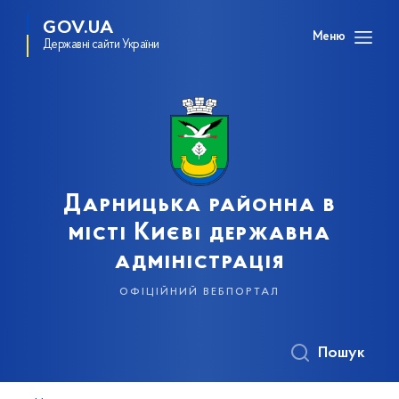
GOV.UA
Меню
Державні сайти України
Дарницька районна в
місті Києві державна
адміністрація
офіційний вебпортал
Пошук