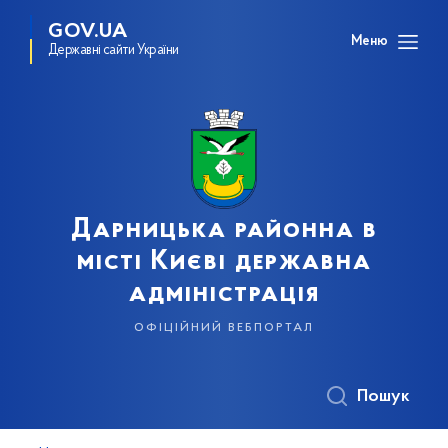
GOV.UA
Меню
Державні сайти України
Дарницька районна в
місті Києві державна
адміністрація
офіційний вебпортал
Пошук