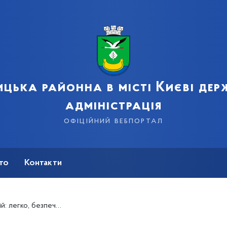
цька районна в місті Києві де
адміністрація
офіційний вебпортал
сто
Контакти
безпечно, безкоштовно