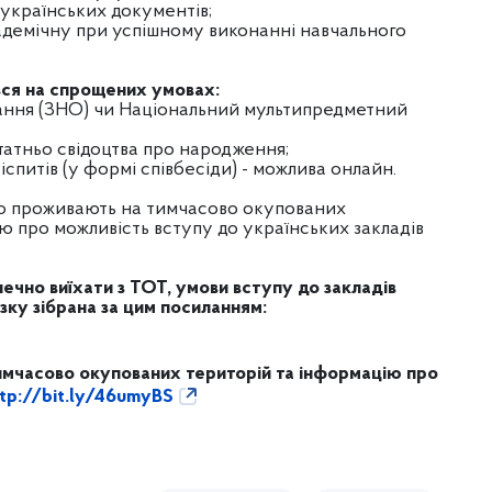
 українських документів;
адемічну при успішному виконанні навчального
ься на спрощених умовах:
ання (ЗНО) чи Національний мультипредметний
татньо свідоцтва про народження;
іспитів (у формі співбесіди) - можлива онлайн.
 що проживають на тимчасово окупованих
єю про можливість вступу до українських закладів
ечно виїхати з ТОТ, умови вступу до закладів
язку зібрана за цим посиланням:
тимчасово окупованих територій та інформацію про
tp://bit.ly/46umyBS