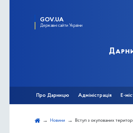
GOV.UA
Державні сайти України
Дарни
Про Дарницю
Адміністрація
Е-мі
Новини
Вступ з окупованих територій: легко, 