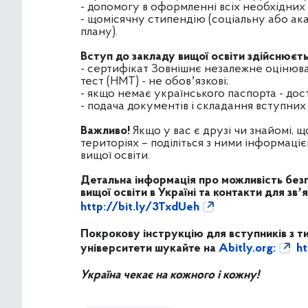
- допомогу в оформленні всіх необхідних
- щомісячну стипендію (соціальну або ак
плану).
Вступ до закладу вищої освіти здійснюєт
- сертифікат Зовнішнє незалежне оцінюв
тест (НМТ) - не обовʼязкові;
- якщо немає українського паспорта - дос
- подача документів і складання вступних 
Важливо!
Якщо у вас є друзі чи знайомі,
територіях – поділіться з ними інформаці
вищої освіти.
Детальна інформація про можливість безп
вищої освіти в Україні та контакти для звʼ
http://bit.ly/3TxdUeh
Покрокову інструкцію для вступників з 
університети шукайте на
Abitly.org:
ht
Україна чекає на кожного і кожну!