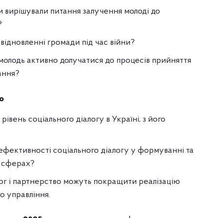
и вирішували питання залучення молоді до
?
 відновленні громади під час війни?
молодь активно долучатися до процесів прийняття
ання?
о
вень соціального діалогу в Україні, з його
ефективності соціального діалогу у формуванні та
х сферах?
лог і партнерство можуть покращити реалізацію
о управління.