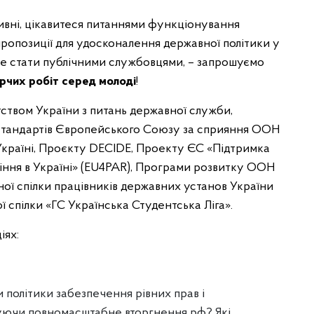
ативні, цікавитеся питаннями функціонування
 пропозиції для удосконалення державної політики у
те стати публічними службовцями, – запрошуємо
рчих робіт серед молоді
!
ством України з питань державної служби,
стандартів Європейського Союзу за сприяння ООН
 Україні, Проєкту DECIDE, Проекту ЄС «Підтримка
ння в Україні» (EU4PAR), Програми розвитку ООН
ної спілки працівників державних установ України
ї спілки «ГС Українська Студентська Ліга».
іях:
 політики забезпечення рівних прав і
овуючи повномасштабне вторгнення рф? Які