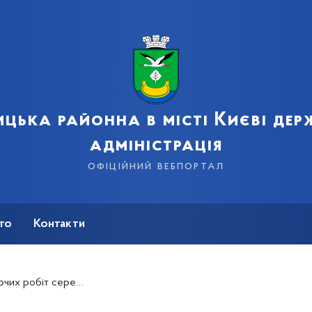
цька районна в місті Києві де
адміністрація
офіційний вебпортал
сто
Контакти
іт серед молоді 2025