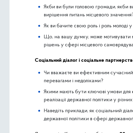
Якби ви були головою громади, якби в
вирішення питань місцевого значення
Як ви бачите свою роль і роль молоді у
Що, на вашу думку, може мотивувати 
рішень у сфері місцевого самоврядув
Соціальний діалог і соціальне партнерств
Чи вважаєте ви ефективним сучасний рі
перевагами і недоліками?
Якими мають бути ключові умови для 
реалізації державної політики у різни
Наведіть приклади, як соціальний діа
державної політики в сфері державног