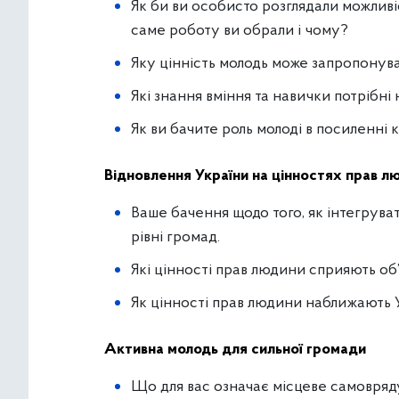
Як би ви особисто розглядали можливі
саме роботу ви обрали і чому?
Яку цінність молодь може запропонув
Які знання вміння та навички потрібні 
Як ви бачите роль молоді в посиленні
Відновлення України на цінностях прав л
Ваше бачення щодо того, як інтегрува
рівні громад.
Які цінності прав людини сприяють об
Як цінності прав людини наближають 
Активна молодь для сильної громади
Що для вас означає місцеве самовряд