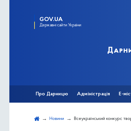
GOV.UA
Державні сайти України
Дарни
Про Дарницю
Адміністрація
Е-мі
Новини
Всеукраїнський конкурс творчих роб