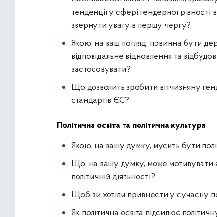
тенденції у сфері гендерної рівності в
звернути увагу в першу чергу?
Якою, на ваш погляд, повинна бути д
відповідальне відновлення та відбудов
застосовувати?
Що дозволить зробити вітчизняну генд
стандартів ЄС?
Політична освіта та політична культура
Якою, на вашу думку, мусить бути полі
Що, на вашу думку, може мотивувати а
політичній діяльності?
Щоб ви хотіли привнести у сучасну п
Як політична освіта підсилює політичн