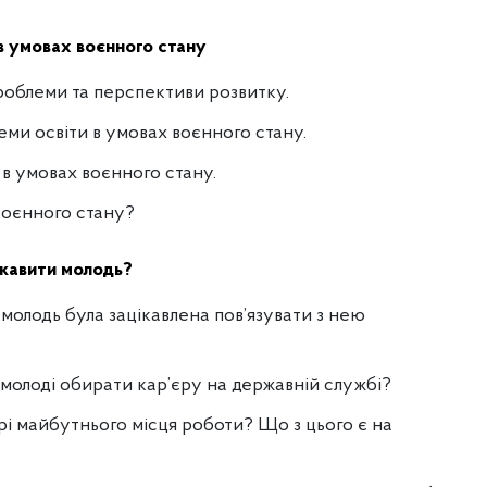
в умовах воєнного стану
проблеми та перспективи розвитку.
ми освіти в умовах воєнного стану.
в умовах воєнного стану.
воєнного стану?
ікавити молодь
?
молодь була зацікавлена пов’язувати з нею
олоді обирати кар’єру на державній службі?
рі майбутнього місця роботи? Що з цього є на