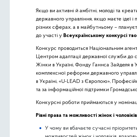
Якщо ви активні й амбітні, молоді та кре
державного управління, якщо маєте ідеї і
різних сферах, а в майбутньому – планує
до участі у
Всеукраїнському конкурсі тво
Конкурс проводиться Національним агент
Центром адаптації державної служби до 
Жінки в Україні, Фонду Ганнса Зайделя в
комплексної реформи державного управлі
в Україні, «U-LEAD з Європою», Професій
та за інформаційної підтримки Громадсько
Конкурсні роботи приймаються у номінац
Рівні права та можливості жінок і чоловіків
У чому ви вбачаєте сучасні пріоритети
можливостей жінок і чоловіків, врах