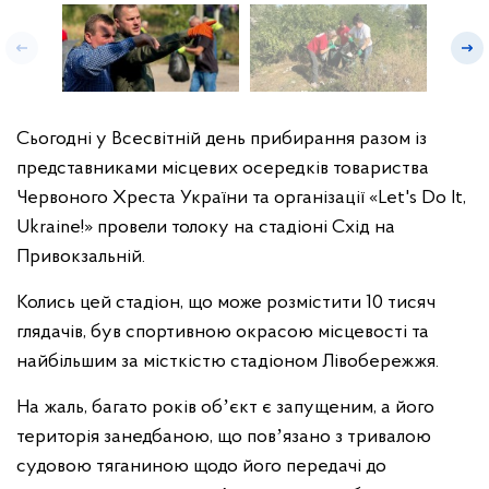
Сьогодні у Всесвітній день прибирання разом із
представниками місцевих осередків товариства
Червоного Хреста України та організації «Let's Do It,
Ukraine!» провели толоку на стадіоні Схід на
Привокзальній.
Колись цей стадіон, що може розмістити 10 тисяч
глядачів, був спортивною окрасою місцевості та
найбільшим за місткістю стадіоном Лівобережжя.
На жаль, багато років обʼєкт є запущеним, а його
територія занедбаною, що повʼязано з тривалою
судовою тяганиною щодо його передачі до