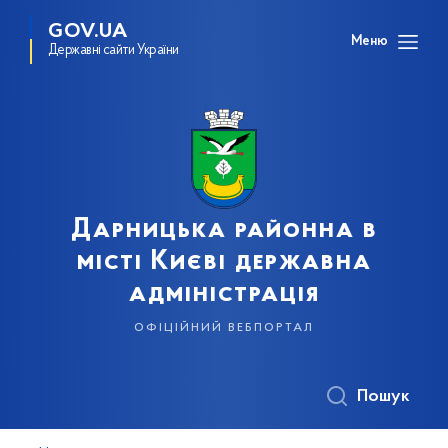
GOV.UA
Меню
Державні сайти України
Дарницька районна в
місті Києві державна
адміністрація
офіційний вебпортал
Пошук