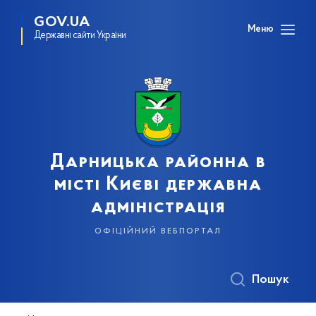
GOV.UA
Меню
Державні сайти України
Дарницька районна в
місті Києві державна
адміністрація
офіційний вебпортал
Пошук