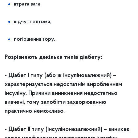
втрата ваги,
відчуття втоми,
погіршення зору.
Розрізняють декілька типів діабету:
- Діабет І типу (або ж інсулінозалежний) –
характеризується недостатнім виробленням
інсуліну. Причини виникнення недостатньо
вивчені, тому запобігти захворюванню
практично неможливо.
- Діабет ІІ типу (інсулінонезалежний) – виникає