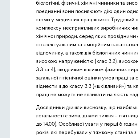
біологічні, фізичні, хімічні чинники та в
поєднанні вони посилюють дію один одн
втоми у медичних працівників. Трудовий 
комплексу несприятливих виробничих чинни
хімічної природи, серед яких провідними 
інтелектуальним та емоційним навантаже
відпочинку, а також дія біологічних чинни
високою напруженістю (клас 3.2), високою
3.3 та 4), шкідливим впливом фізичних вир
загальної гігієнічної оцінки умов праці з
віднести її до класу 3.3 («шкідливий») та 
праці не можуть не впливати на якість на
Дослідники дійшли висновку, що найбіль
летальності є зима, днями тижня – п’ятниця
до 14.00). Особливої уваги у перші 6 годин
років, які перебували у тяжкому стані та