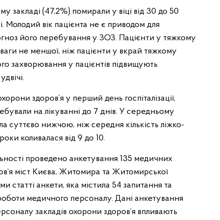
у закладі (47,2%) помирали у віці від 30 до 50
і. Молодий вік пацієнта не є приводом для
огноз його перебування у ЗОЗ. Пацієнти у тяжкому
уваги не меншої, ніж пацієнти у вкрай тяжкому
ого захворювання у пацієнтів підвищують
удвічі.
хорони здоров’я у перший день госпіталізації,
бували на лікуванні до 7 днів. У середньому
ула суттєво нижчою, ніж середня кількість ліжко-
роки коливалася від 9 до 10.
льності проведено анкетування 135 медичних
ров’я міст Києва, Житомира та Житомирської
и статті анкети, яка містила 54 запитання та
и роботи медичного персоналу. Дані анкетування
ерсоналу закладів охорони здоров’я впливають