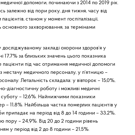
 медичної допомоги, починаючи з 2014 по 2019 рік.
сь залежно від пори року, дня тижня, часу від
м пацієнтів, станом у момент госпіталізації,
нь основного захворювання, за термінами
у досліджуваному закладі охорони здоров’я у
ні 17,7% за близьких значень цього показника
іше пацієнти під час отримання медичної допомоги
ез нестачу медичного персоналу, у п’ятницю –
оналу. Летальність складала: у вівторок – 15,0%,
но-діагностичну роботу і можливі медичні
 у суботу – 12,6%. Найнижчими показники
вер – 11,8%. Найбільша частка померлих пацієнтів у
 припадає на період від 8 до 14 години – 33,2%,
 пору – 24,9%. Від 20 до 2 години рівень
м у період від 2 до 8 години – 21,5%.