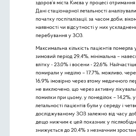
здоров’я міста Києва у процесі отримання
Дані стаціонарної летальності аналізували
початку госпіталізації, за часом доби, віко
наявності чи відсутності у них ускладне
перебування у ЗОЗ.
Максимальна кількість пацієнтів померла 
зимовий період 29,4%, мінімальна – навес
влітку - 23,0% і восени - 22,6%. Найчаст
помирали у неділю – 17,7%, можливо, чер
16,9% імовірно через втому медичного перс
не виключено, що через активну лікуваль
помилки при цьому, у понеділок – 14,2%,
летальності пацієнтів були у середу і чет
досліджуваному ЗОЗ залежно від часу доби
дещо нижчим є цей показник у післяобідню
знижується до 20,4% з незначним зростання