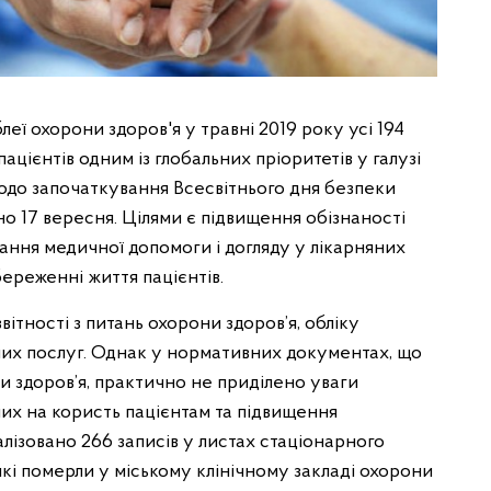
леї охорони здоров'я у травні 2019 року усі 194
ієнтів одним із глобальних пріоритетів у галузі
одо започаткування Всесвітнього дня безпеки
но 17 вересня. Цілями є підвищення обізнаності
ння медичної допомоги і догляду у лікарняних
береженні життя пацієнтів.
ітності з питань охорони здоров’я, обліку
них послуг. Однак у нормативних документах, що
и здоров’я, практично не приділено уваги
их на користь пацієнтам та підвищення
лізовано 266 записів у листах стаціонарного
які померли у міському клінічному закладі охорони