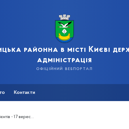
цька районна в місті Києві де
адміністрація
офіційний вебпортал
сто
Контакти
нтів - 17 вересня