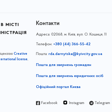
Контакти
в місті
ністрація
Адреса:
02068, м. Київ, вул. О. Кошиця, 11
Телефон:
+380 (44) 366-55-42
ліцензією
Пошта:
rda.darnytska@kyivcity.gov.ua
Creative
,
ernational license
Пошта для звернень громадян
Пошта для звернень юридичних осіб
Офіційний портал Києва
Facebook
Instagram
Telegram