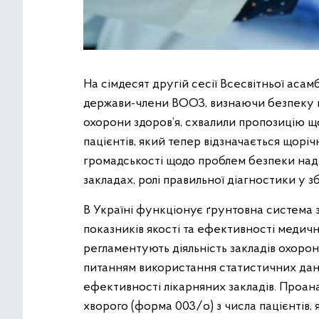
На сімдесят другій сесії Всесвітньої асамб
держави-члени ВООЗ, визнаючи безпеку пац
охорони здоров’я, схвалили пропозицію щ
пацієнтів, який тепер відзначається щоріч
громадськості щодо проблем безпеки нада
закладах, ролі правильної діагностики у з
В Україні функціонує ґрунтовна система зв
показників якості та ефективності медич
регламентують діяльність закладів охорон
питанням використання статистичних дан
ефективності лікарняних закладів. Проана
хворого (форма 003/o) з числа пацієнтів, 