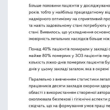
Більше половини пацієнтів у досліджуваном
років, тобто у найбільш працездатному віц
надмірного оптимізму на сприятливий пр
та навіть задовільному стані потребують 
стані. Виявилось, що ускладнення основн
імовірність летальних наслідків більше ніж 
Понад 40% пацієнтів помирали у закладі о
майже 80% померлих у ЗОЗ пацієнтів пере
кількість ліжко-днів померлих пацієнтів б
днів у цьому закладі загалом, яка в окремі 
Паралельно з вивченням статистики лета
працівників десяти закладів охорони здо
області з використанням створеної авторам
охоплювала безпекові і гігієнічні аспект
свідчать, що на формування умов праці п