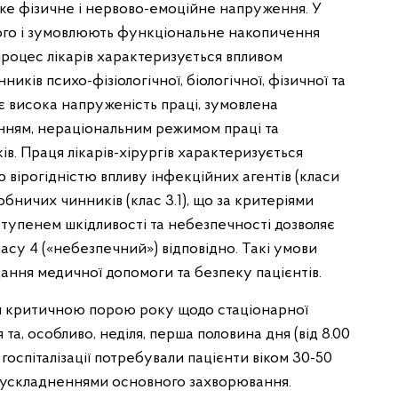
исоке фізичне і нервово-емоційне напруження. У
ого і зумовлюють функціональне накопичення
процес лікарів характеризується впливом
ків психо-фізіологічної, біологічної, фізичної та
є висока напруженість праці, зумовлена
нням, нераціональним режимом праці та
ків. Праця лікарів-хірургів характеризується
 вірогідністю впливу інфекційних агентів (класи
обничих чинників (клас 3.1), що за критеріями
а ступенем шкідливості та небезпечності дозволяє
класу 4 («небезпечний») відповідно. Такі умови
дання медичної допомоги та безпеку пацієнтів.
ш критичною порою року щодо стаціонарної
 та, особливо, неділя, перша половина дня (від 8.00
 госпіталізації потребували пацієнти віком 30-50
 з ускладненнями основного захворювання.