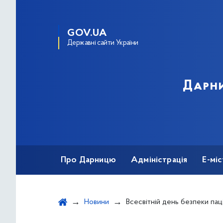
GOV.UA
Державні сайти України
Дарни
Про Дарницю
Адміністрація
Е-мі
Новини
Всесвітній день безпеки паціє