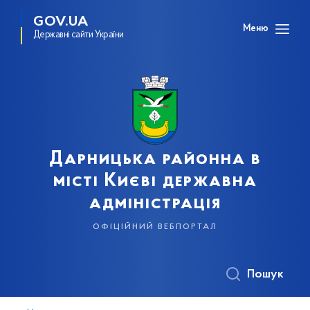
GOV.UA
Меню
Державні сайти України
Дарницька районна в
місті Києві державна
адміністрація
офіційний вебпортал
Пошук