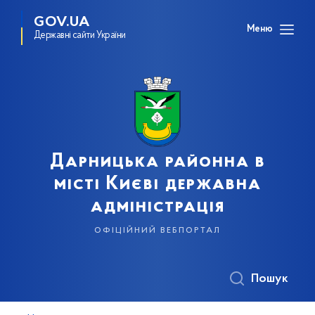
GOV.UA
Меню
Державні сайти України
Дарницька районна в
місті Києві державна
адміністрація
офіційний вебпортал
Пошук