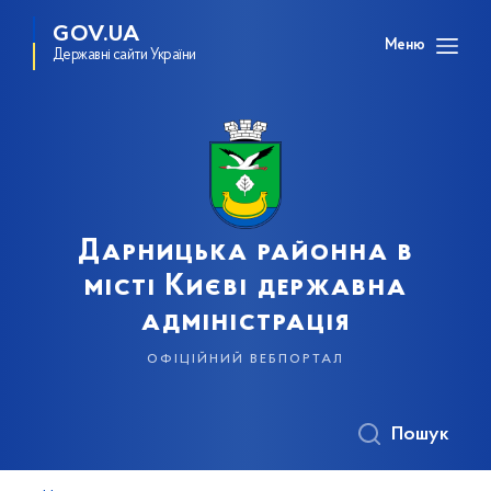
GOV.UA
Меню
Державні сайти України
Дарницька районна в
місті Києві державна
адміністрація
офіційний вебпортал
Пошук