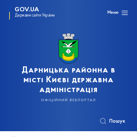
GOV.UA
Меню
Державні сайти України
Дарницька районна в
місті Києві державна
адміністрація
офіційний вебпортал
Пошук