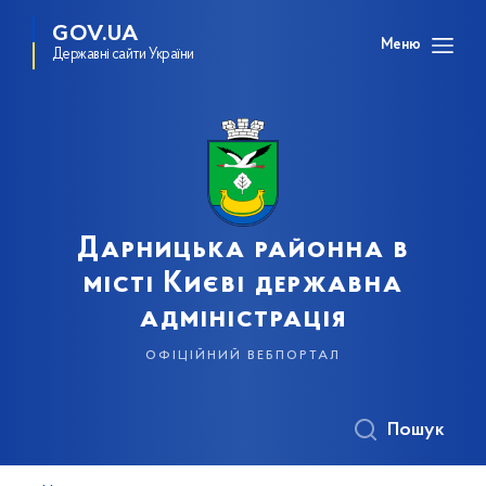
GOV.UA
Меню
Державні сайти України
Дарницька районна в
місті Києві державна
адміністрація
офіційний вебпортал
Пошук