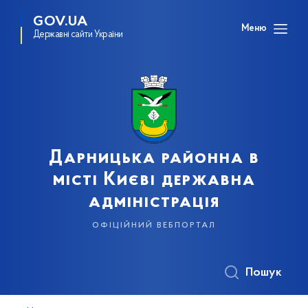
GOV.UA
Меню
Державні сайти України
Дарницька районна в
місті Києві державна
адміністрація
офіційний вебпортал
Пошук