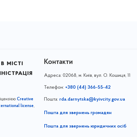
Контакти
в місті
ністрація
Адреса:
02068, м. Київ, вул. О. Кошиця, 11
Телефон:
+380 (44) 366-55-42
ліцензією
Пошта:
rda.darnytska@kyivcity.gov.ua
Creative
,
ernational license
Пошта для звернень громадян
Пошта для звернень юридичних осіб