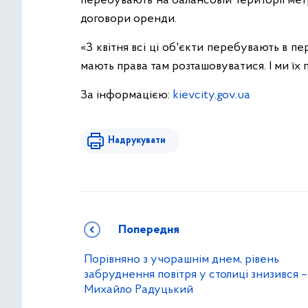
перебувають на балансовій території мет
договори оренди.
«З квітня всі ці об'єкти перебувають в 
мають права там розташовуватися. І ми їх 
За інформацією:
kievcity.gov.ua
Надрукувати
Попередня
Порівняно з учорашнім днем, рівень
забруднення повітря у столиці знизився –
Михайло Радуцький