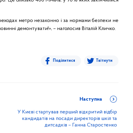
ро. Це близько 400 МАФів, у 70% яких закінчилися
переходах метро незаконно і за нормами безпеки не
повинні демонтувати!», – наголосив Віталій Кличко.
Поділитися
Твітнути
Наступна
У Києві стартував перший відкритий відбір
кандидатів на посади директорів шкіл та
дитсадків – Ганна Старостенко