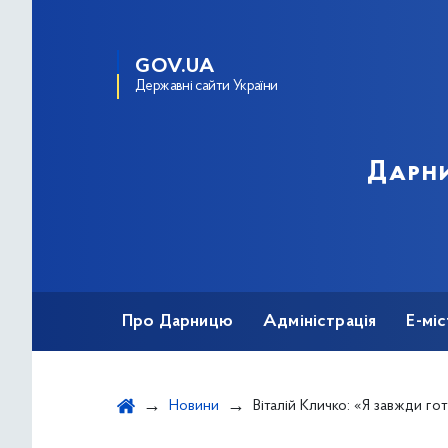
GOV.UA
Державні сайти України
Дарни
Про Дарницю
Адміністрація
Е-мі
Новини
Віталій Кличко: «Я завжди готовий розмовляти з підприємцями, але не на 