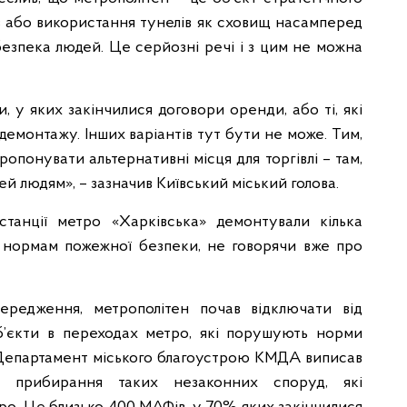
ів або використання тунелів як сховищ насамперед
езпека людей. Це серйозні речі і з цим не можна
и, у яких закінчилися договори оренди, або ті, які
 демонтажу. Інших варіантів тут бути не може. Тим,
ропонувати альтернативні місця для торгівлі – там,
й людям», – зазначив Київський міський голова.
станції метро «Харківська» демонтували кілька
ч нормам пожежної безпеки, не говорячи вже про
передження, метрополітен почав відключати від
б’єкти в переходах метро, які порушують норми
. Департамент міського благоустрою КМДА виписав
а прибирання таких незаконних споруд, які