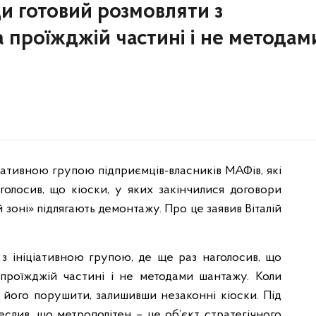
ди готовий розмовляти з
 проїжджій частині і не методам
ціативною групою підприємців-власників МАФів, які
олосив, що кіоски, у яких закінчилися договори
й зоні» підлягають демонтажу. Про це заявив Віталій
 з ініціативною групою, де ще раз наголосив, що
проїжджій частині і не методами шантажу. Коли
ь його порушити, залишивши незаконні кіоски. Під
еслив, що метрополітен – це об’єкт стратегічного