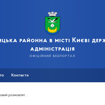
цька районна в місті Києві де
адміністрація
офіційний вебпортал
сто
Контакти
проїжджій частині і не методами шантажу»