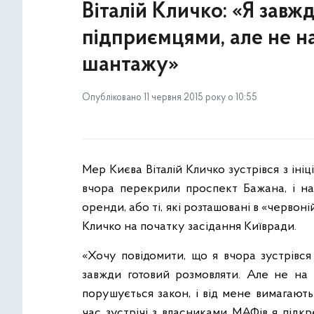
Віталій Кличко: «Я завж
підприємцями, але не на
шантажу»
Опубліковано 11 червня 2015 року о 10:55
Мер Києва Віталій Кличко зустрівся з іні
вчора перекрили проспект Бажана, і наг
оренди, або ті, які розташовані в «червоні
Кличко на початку засідання Київради.
«Хочу повідомити, що я вчора зустрівся
завжди готовий розмовляти. Але не на 
порушується закон, і від мене вимагают
час зустрічі з власниками МАФів я підкр