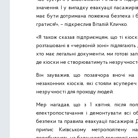
значення. І у випадку евакуації пасажир
має бути дотримана пожежна безпека і б
гратися!», – підкреслив Віталій Кличко.
«Я також сказав підприємцям, що ті кіоск
розташовані в «червоній зоні» підлягають
хто має легальні документи, ми готові зап
де кіоски не створюватимуть незручносте
Він зауважив, що позавчора вночі на 
незаконних кіосків, які стояли всупере
незручності для проходу людей.
Мер нагадав, що з 1 квітня, після по
електропостачання і демонтувати всі о
безпеки та правила евакуації пасажирів
припис Київському метрополітену н