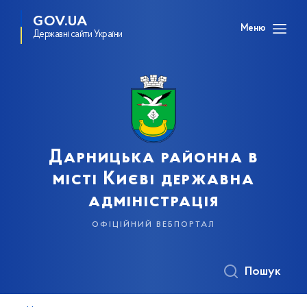
GOV.UA
Меню
Державні сайти України
Дарницька районна в
місті Києві державна
адміністрація
офіційний вебпортал
Пошук