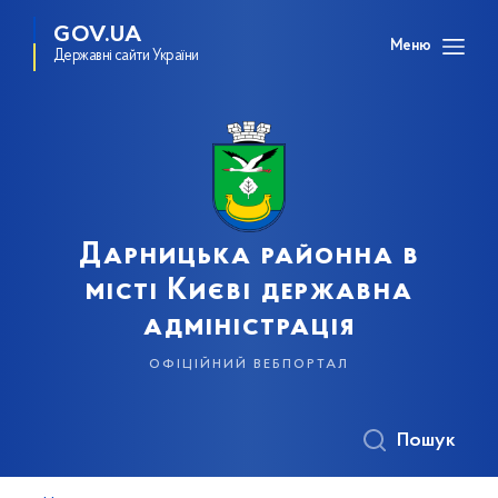
GOV.UA
Меню
Державні сайти України
Дарницька районна в
місті Києві державна
адміністрація
офіційний вебпортал
Пошук