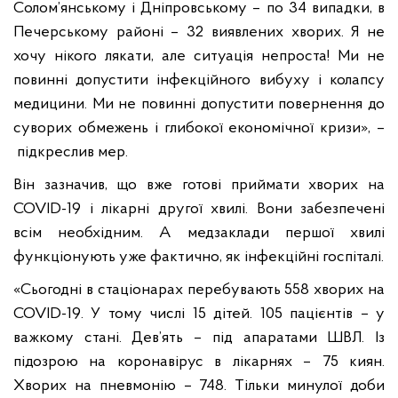
Солом’янському і Дніпровському – по 34 випадки, в
Печерському районі – 32 виявлених хворих. Я не
хочу нікого лякати, але ситуація непроста! Ми не
повинні допустити інфекційного вибуху і колапсу
медицини. Ми не повинні допустити повернення до
суворих обмежень і глибокої економічної кризи», –
підкреслив мер.
Він зазначив, що вже готові приймати хворих на
COVID-19 і лікарні другої хвилі. Вони забезпечені
всім необхідним. А медзаклади першої хвилі
функціонують уже фактично, як інфекційні госпіталі.
«Сьогодні в стаціонарах перебувають 558 хворих на
COVID-19. У тому числі 15 дітей. 105 пацієнтів – у
важкому стані. Дев’ять – під апаратами ШВЛ. Із
підозрою на коронавірус в лікарнях – 75 киян.
Хворих на пневмонію – 748. Тільки минулої доби