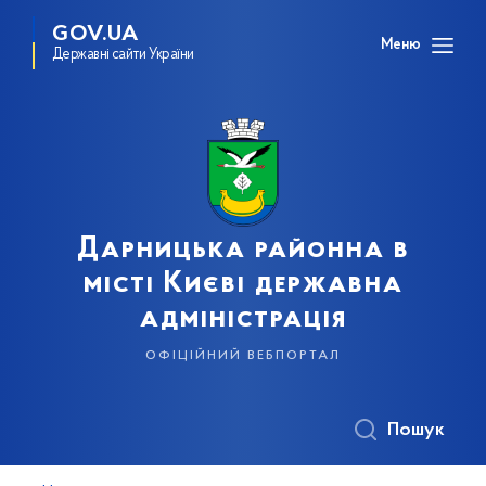
GOV.UA
Меню
Державні сайти України
Дарницька районна в
місті Києві державна
адміністрація
офіційний вебпортал
Пошук