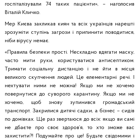
госпіталізували 74 таких пацієнти», – наголосив
Віталій Кличко.
Мер Києва закликав киян та всіх українців нарешті
зрозуміти ступінь загрози і припинити поводитися,
ніби вірусу немає.
«Правила безпеки прості. Нескладно вдягати маску,
часто мити руки, користуватися антисептиком.
Тримати соціальну дистанцію і не йти в місця
великого скупчення людей. Це елементарні речі. І
нехтувати ними не можна! Якщо ми не хочемо
повернутися до суворого карантину. Якщо ми не
хочемо, щоб знову зупинився громадський
транспорт. Закрилися дитячі садки, а бізнес – сидів
по домівках. Ще раз звертаюся до всіх: якщо ви самі
не дбаєте про своє здоров’я, то хто зможе вас
захистити?! Подумайте про це! Будьте свідомими і