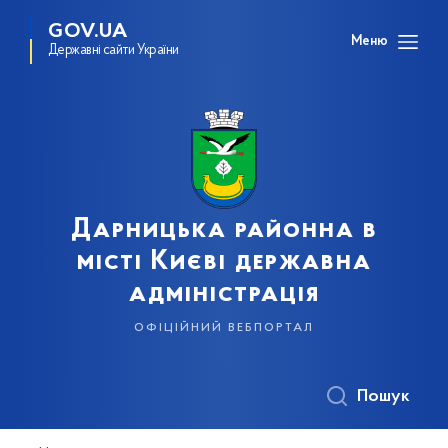
GOV.UA
Меню
Державні сайти України
Дарницька районна в
місті Києві державна
адміністрація
офіційний вебпортал
Пошук