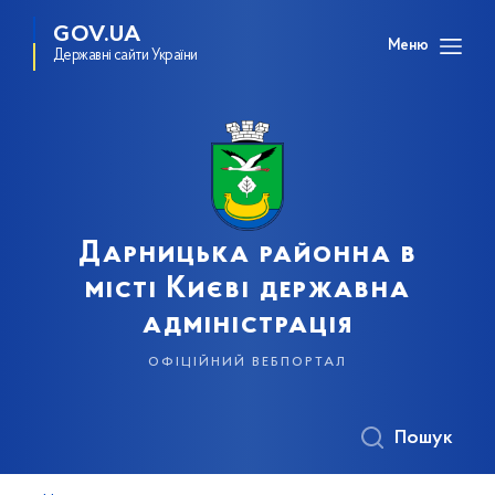
GOV.UA
Меню
Державні сайти України
Дарницька районна в
місті Києві державна
адміністрація
офіційний вебпортал
Пошук