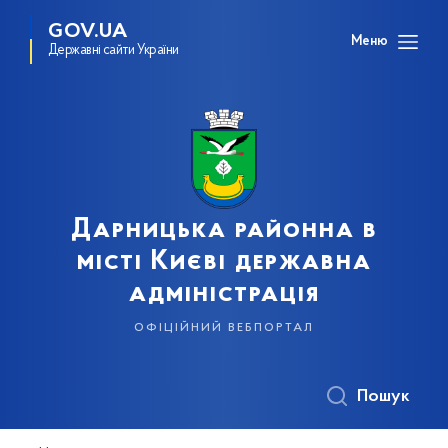
GOV.UA
Меню
Державні сайти України
Дарницька районна в
місті Києві державна
адміністрація
офіційний вебпортал
Пошук