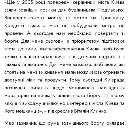
«Ще у 2005 році попередні керівники міста Києва
взяли зовнішні позики для будівництва Подільсько-
Воскресенського мосту та метро на Троєщину.
Кредити взяли, а міст не побудували, метро не
провели. А сьогодні нам необхідно повертати ті
борги. Для мене сьогодні є пріоритетом підготовка
міста до зими, життєзабезпечення Києва, щоб було
тепло і в квартирах киян, і в дитячих садках, і в
школах та лікарнях. Для мене важливо, щоб люди, які
стоять на межі виживання, мали можливість отримати
доступні ліки та продукти. Тому сьогодні Київрада
розглядає питання щодо можливості накладення
мораторію на виплату зовнішнього боргу. І в цьому
ключі я виходжу виключно з інтересів міста Києва та
його мешканців», – підкреслив Віталій Кличко.
Мер зазначив, що сума зовнішнього боргу складає