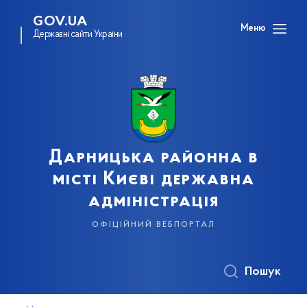
GOV.UA
Меню
Державні сайти України
Дарницька районна в
місті Києві державна
адміністрація
офіційний вебпортал
Пошук