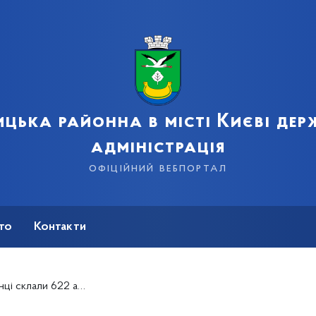
цька районна в місті Києві де
адміністрація
офіційний вебпортал
сто
Контакти
ників обмежувальних заходів у столиці»