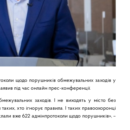
токоли щодо порушників обмежувальних заходів у
заявив під час онлайн прес-конференції.
межувальних заходів. І не виходять у місто без
 таких, хто ігнорує правила. І таких правоохоронці
клали вже 622 адмінпротоколи щодо порушників», –