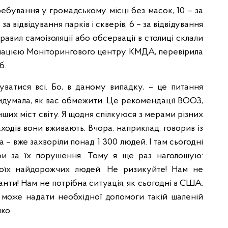
ребування у громадському місці без масок, 10 – за
 відвідування парків і скверів, 6 – за відвідування
авил самоізоляції або обсервації в столиці склали
формацією Моніторингового центру КМДА, перевірила
б.
ватися всі. Бо, в даному випадку, – це питання
придумала, як вас обмежити. Це рекомендації ВООЗ,
 інших міст світу. Я щодня спілкуюся з мерами різних
заходів вони вживають. Вчора, наприклад, говорив із
 – вже захворіли понад 1 300 людей. І там сьогодні
фи за їх порушення. Тому я ще раз наголошую:
воїх найдорожчих людей. Не ризикуйте! Нам не
іанти! Нам не потрібна ситуація, як сьогодні в США.
 може надати необхідної допомоги такій шаленій
ко.