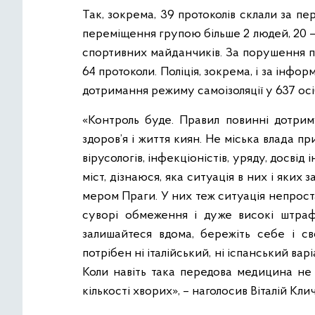
Так, зокрема, 39 протоколів склали за пе
переміщення групою більше 2 людей, 20 – за
спортивних майданчиків. За порушення пр
64 протоколи. Поліція, зокрема, і за ін
дотримання режиму самоізоляції у 637 осі
«Контроль буде. Правил повинні дотриму
здоров’я і життя киян. Не міська влада 
вірусологів, інфекціоністів, уряду, досвід
міст, дізнаюся, яка ситуація в них і яких 
мером Праги. У них теж ситуація непроста
суворі обмеження і дуже високі штра
залишайтеся вдома, бережіть себе і с
потрібен ні італійський, ні іспанський вар
Коли навіть така передова медицина не
кількості хворих», – наголосив Віталій Клич