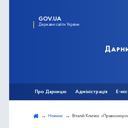
GOV.UA
Державні сайти України
Дарни
Про Дарницю
Адміністрація
Е-мі
Новини
Віталій Кличко: «Правоохоронці склали 622 адмінпротоколи щодо поруш