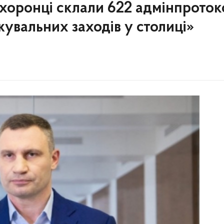
охоронці склали 622 адмінпроток
вальних заходів у столиці»