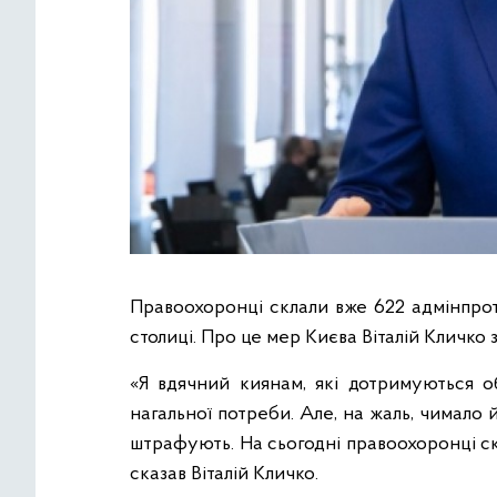
Правоохоронці склали вже 622 адмінпро
столиці. Про це мер Києва Віталій Кличко 
«Я вдячний киянам, які дотримуються об
нагальної потреби. Але, на жаль, чимало й
штрафують. На сьогодні правоохоронці с
сказав Віталій Кличко.