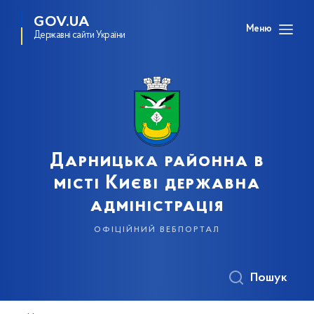
GOV.UA
Меню
Державні сайти України
Дарницька районна в
місті Києві державна
адміністрація
офіційний вебпортал
Пошук