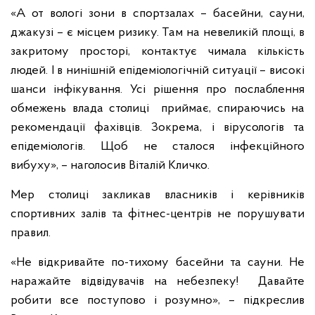
«А от вологі зони в спортзалах – басейни, сауни,
джакузі – є місцем ризику. Там на невеликій площі, в
закритому просторі, контактує чимала кількість
людей. І в нинішній епідеміологічній ситуації – високі
шанси інфікування. Усі рішення про послаблення
обмежень влада столиці приймає, спираючись на
рекомендації фахівців. Зокрема, і вірусологів та
епідеміологів. Щоб не сталося інфекційного
вибуху», – наголосив Віталій Кличко.
Мер столиці закликав власників і керівників
спортивних залів та фітнес-центрів не порушувати
правил.
«Не відкривайте по-тихому басейни та сауни. Не
наражайте відвідувачів на небезпеку! Давайте
робити все поступово і розумно», – підкреслив