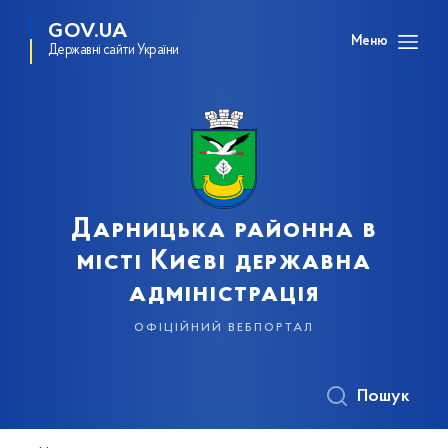
GOV.UA
Меню
Державні сайти України
Дарницька районна в
місті Києві державна
адміністрація
офіційний вебпортал
Пошук