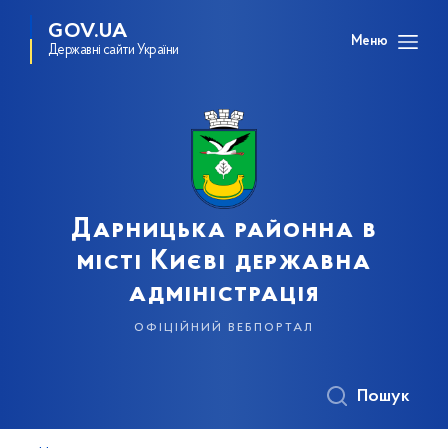
GOV.UA
Меню
Державні сайти України
Дарницька районна в
місті Києві державна
адміністрація
офіційний вебпортал
Пошук