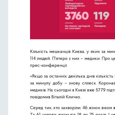
Кількість мешканців Києва, у яких за ми
114 людей. П’ятеро з них – медики. Про ц
прес-конференції.
«Якщо за останніх декілька днів кількіст
за минулу добу – знову сплеск. Коронав
медиків. На сьогодні в Києві вже 5779 пі
повідомив Віталій Кличко.
Серед тих, хто захворіли: 46 жінок віком ві
Та 61 чоловік віком від 18 до 75 років. І 