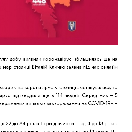
нулу добу виявили коронавірус, збільшилась ще на
е мер столиці Віталій Кличко заявив під час онлайн
ь хворих на коронавірус у столиці зменшувалася, то
ірус підтвердили ще в 114 людей. Серед них – 5
дтверджених випадків захворювання на COVID-19», –
д 22 до 84 років. І три дівчинки – від 4 до 13 років.
четверо хлопчиків – від двох місяців до 13 років. До