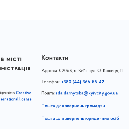
Контакти
в місті
ністрація
Адреса:
02068, м. Київ, вул. О. Кошиця, 11
Телефон:
+380 (44) 366-55-42
ліцензією
Пошта:
rda.darnytska@kyivcity.gov.ua
Creative
,
ernational license
Пошта для звернень громадян
Пошта для звернень юридичних осіб