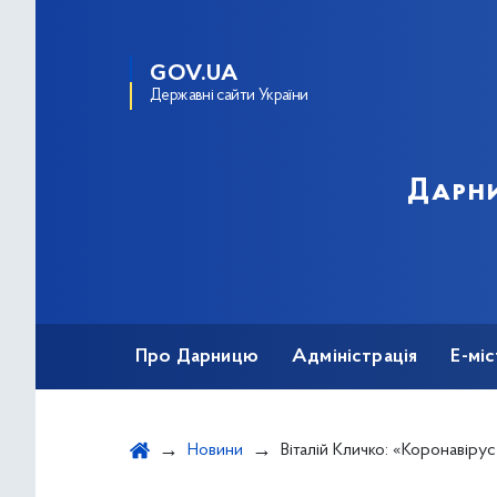
GOV.UA
Державні сайти України
Дарни
Про Дарницю
Адміністрація
Е-мі
Новини
Віталій Кличко: «Коронавірус у Києві підтвердили ще в 114