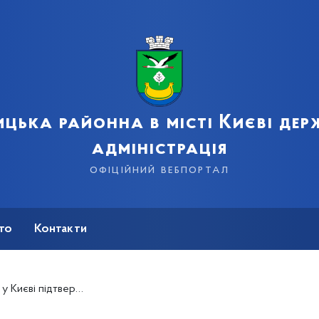
цька районна в місті Києві де
адміністрація
офіційний вебпортал
сто
Контакти
 людей. П’ятеро з них – медики»