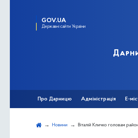
GOV.UA
Державні сайти України
Дарни
Про Дарницю
Адміністрація
Е-мі
Новини
Віталій Кличко головам районів: «Усі дитячі майданчики, сквери і парк