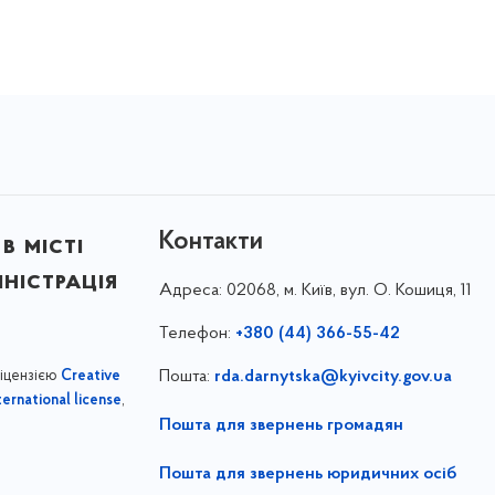
Контакти
в місті
ністрація
Адреса:
02068, м. Київ, вул. О. Кошиця, 11
Телефон:
+380 (44) 366-55-42
ліцензією
Пошта:
rda.darnytska@kyivcity.gov.ua
Creative
,
ernational license
Пошта для звернень громадян
Пошта для звернень юридичних осіб