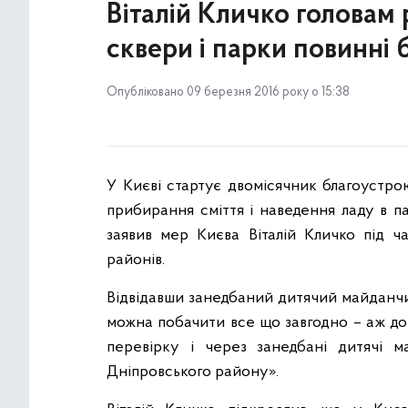
Віталій Кличко головам 
сквери і парки повинні 
Опубліковано 09 березня 2016 року о 15:38
У Києві стартує двомісячник благоустрою
прибирання сміття і наведення ладу в п
заявив мер Києва Віталій Кличко під ча
районів.
Відвідавши занедбаний дитячий майданчик
можна побачити все що завгодно – аж до 
перевірку і через занедбані дитячі м
Дніпровського району».