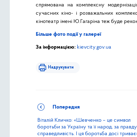
спрямована на комплексну модернізацію
сучасних кіно- і розважальних комплексі
кінотеатр імені Ю.Гагаріна теж буде рек
Більше фото події у галереї
За інформацією:
kievcity.gov.ua
Надрукувати
Попередня
Віталій Кличко: «Шевченко – це символ
боротьби за Україну та її народ, за правду
справедливість. І ця боротьба досі триває