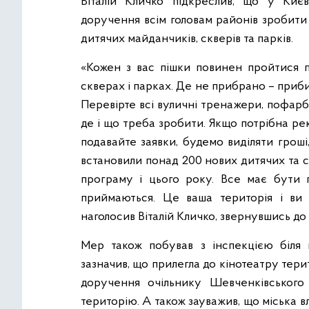
Віталій Кличко підкреслив, що у Києв
доручення всім головам районів зробити
дитячих майданчиків, скверів та парків.
«Кожен з вас пішки повинен пройтися п
скверах і парках. Де не прибрано – приб
Перевірте всі вуличні тренажери, пофарб
де і що треба зробити. Якщо потрібна р
подавайте заявки, будемо виділяти грош
встановили понад 200 нових дитячих та 
програму і цього року. Все має бути 
приймаються. Це ваша територія і ви 
наголосив Віталій Кличко, звернувшись до 
Мер також побував з інспекцією біля к
зазначив, що прилегла до кінотеатру тери
доручення очільнику Шевченківського
територію. А також зауважив, що міська в