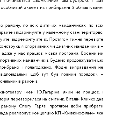
і починається двомісячник благоустрою. І дав
 особливий акцент на прибиранні й облаштуванні
о району, по всіх дитячих майданчиках, по всіх
ирайте і підтримуйте у належному стані територію.
уйте, відремонтуйте їх. Протягом тижня перевірте
еконструкція спортивних чи дитячих майданчиків –
і, адже у нас працює міська програма. Восени ми
спортивних майданчиків. Будемо продовжувати цю
прибрано і полагоджено. Жодні виправдання не
відповідальні, щоб тут був повний порядок», –
очільників районів.
інотеатру імені Ю.Гагаріна, який не працює, і
торія перетворилася на смітник. Віталій Кличко дав
 району Олегу Гарязі протягом доби прибрати
лада реалізовує концепцію КП «Київкінофільм», яка