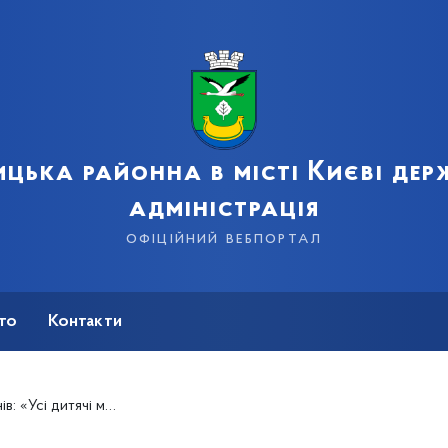
цька районна в місті Києві де
адміністрація
офіційний вебпортал
сто
Контакти
и повинні бути прибрані й облаштовані»