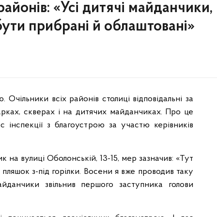
районів: «Усі дитячі майданчики,
бути прибрані й облаштовані»
. Очільники всіх районів столиці відповідальні за
арках, скверах і на дитячих майданчиках. Про це
с інспекції з благоустрою за участю керівників
 на вулиці Оболонській, 13-15, мер зазначив: «Тут
пляшок з-під горілки. Восени я вже проводив таку
айданчики звільнив першого заступника голови