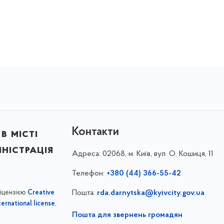
Контакти
в місті
ністрація
Адреса:
02068, м. Київ, вул. О. Кошиця, 11
Телефон:
+380 (44) 366-55-42
ліцензією
Пошта:
rda.darnytska@kyivcity.gov.ua
Creative
,
ernational license
Пошта для звернень громадян