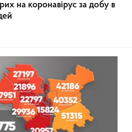
орих на коронавірус за добу в
дей