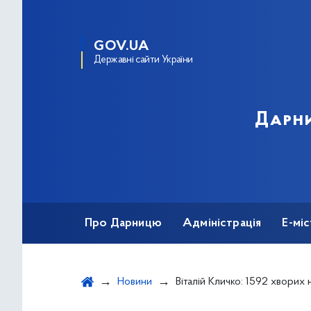
GOV.UA
Державні сайти України
Дарни
Про Дарницю
Адміністрація
Е-мі
Новини
Віталій Кличко: 1592 хворих на коронавірус за добу