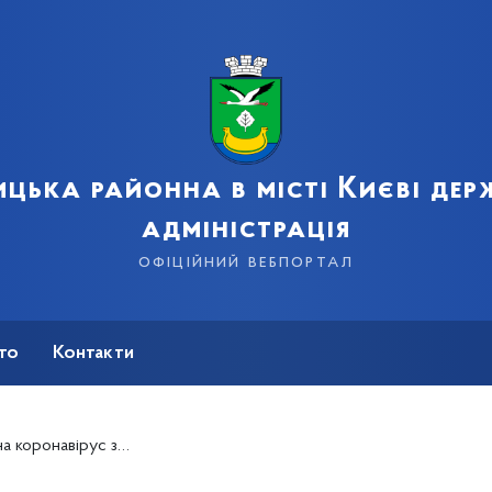
цька районна в місті Києві де
адміністрація
офіційний вебпортал
сто
Контакти
 в столиці. Померли 29 людей