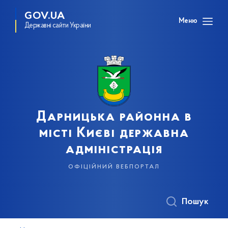
GOV.UA
Меню
Державні сайти України
Дарницька районна в
місті Києві державна
адміністрація
офіційний вебпортал
Пошук