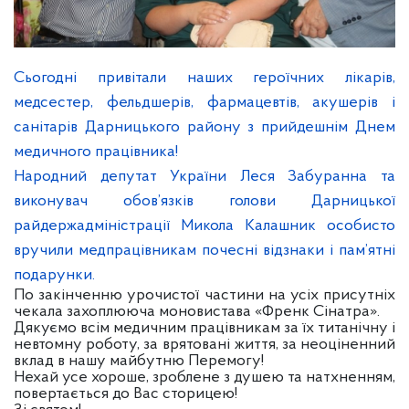
Сьогодні привітали наших героїчних лікарів,
медсестер, фельдшерів, фармацевтів, акушерів і
санітарів Дарницького району з прийдешнім Днем
медичного працівника!
Народний депутат України Леся Забуранна та
виконувач обов’язків голови Дарницької
райдержадміністрації Микола Калашник особисто
вручили медпрацівникам почесні відзнаки і пам’ятні
подарунки.
По закінченню урочистої частини на усіх присутніх
чекала захоплююча моновистава «Френк Сінатра».
Дякуємо всім медичним працівникам за їх титанічну і
невтомну роботу, за врятовані життя, за неоціненний
вклад в нашу майбутню Перемогу!
Нехай усе хороше, зроблене з душею та натхненням,
повертається до Вас сторицею!