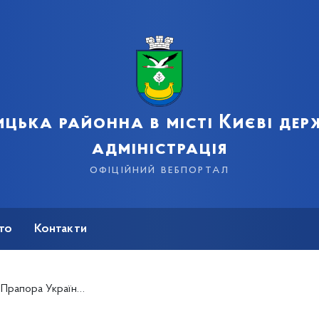
цька районна в місті Києві де
адміністрація
офіційний вебпортал
сто
Контакти
Днем Незалежності України!