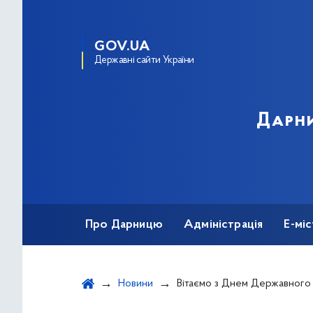
GOV.UA
Державні сайти України
Дарни
Про Дарницю
Адміністрація
Е-мі
Новини
Вітаємо з Днем Державного Прапора України та 