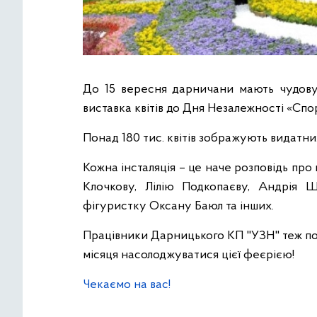
До 15 вересня дарничани мають чудову 
виставка квітів до Дня Незалежності «Спо
Понад 180 тис. квітів зображують видатних 
Кожна інсталяція – це наче розповідь про 
Клочкову, Лілію Подкопаєву, Андрія Ш
фігуристку Оксану Баюл та інших.
Працівники Дарницького КП "УЗН" теж по
місяця насолоджуватися цієї феєрією!
Чекаємо на вас!