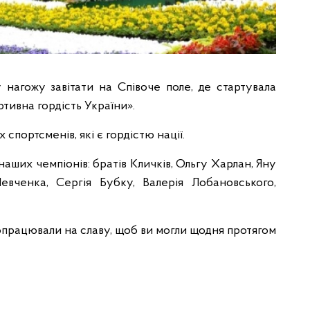
нагожу завітати на Співоче поле, де стартувала
ртивна гордість України».
спортсменів, які є гордістю нації.
наших чемпіонів: братів Кличків, Ольгу Харлан, Яну
евченка, Сергія Бубку, Валерія Лобановського,
працювали на славу, щоб ви могли щодня протягом