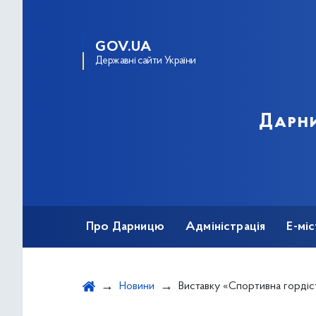
GOV.UA
Державні сайти України
Дарни
Про Дарницю
Адміністрація
Е-мі
Новини
Виставку «Спортивна гордість України