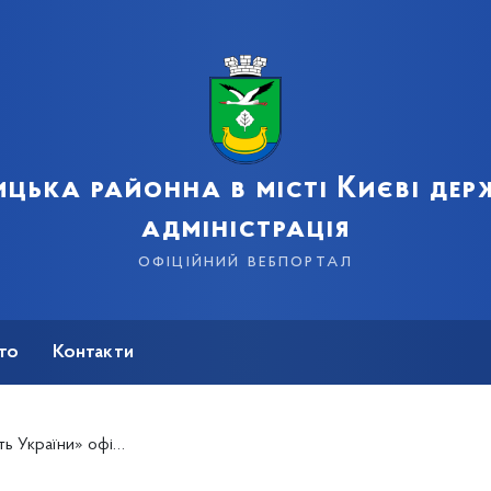
цька районна в місті Києві де
адміністрація
офіційний вебпортал
сто
Контакти
» офіційно відкрито!