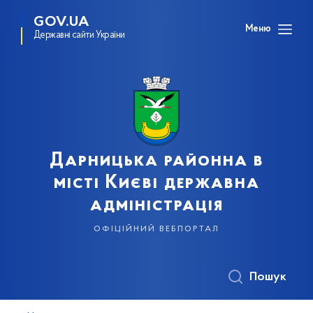
GOV.UA
Меню
Державні сайти України
Дарницька районна в
місті Києві державна
адміністрація
офіційний вебпортал
Пошук