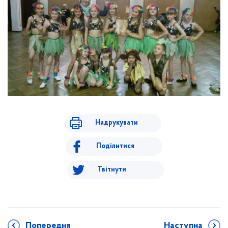
Надрукувати
Поділитися
Твітнути
Попередня
Наступна