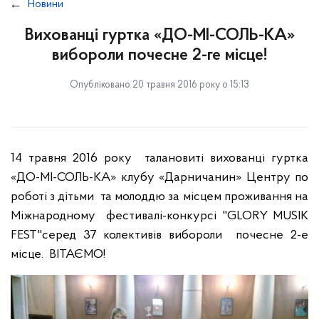
Новини
Вихованці гуртка «ДО-МІ-СОЛЬ-КА»
вибороли почесне 2-ге місце!
Опубліковано 20 травня 2016 року о 15:13
14 травня 2016 року талановиті вихованці гуртка
«ДО-МІ-СОЛЬ-КА» клубу «Дарничанин» Центру по
роботі з дітьми та молоддю за місцем проживання на
Міжнародному фестивалі-конкурсі "GLORY MUSIK
FEST"серед 37 колективів вибороли почесне 2-е
місце. ВІТАЄМО!