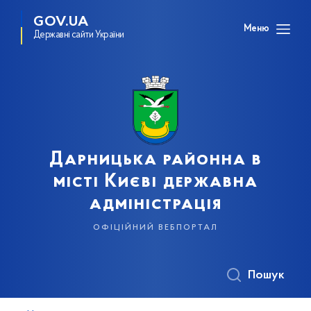
GOV.UA
Меню
Державні сайти України
Дарницька районна в
місті Києві державна
адміністрація
офіційний вебпортал
Пошук