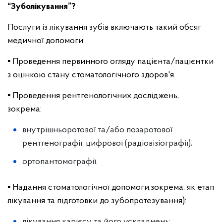
“Зуболікування”?
Послуги із лікування зубів включають такий обсяг
медичної допомоги:
▪️ Проведення первинного огляду пацієнта/пацієнтки
з оцінкою стану стоматологічного здоров'я.
▪️ Проведення рентгенологічних досліджень,
зокрема:
внутрішньоротової та/або позаротової
рентгенографії, цифрової (радіовізіографії);
ортопантомографії.
▪️ Надання стоматологічної допомоги,зокрема, як етап
лікування та підготовки до зубопротезування):
лікування карієсу та його ускладнень;