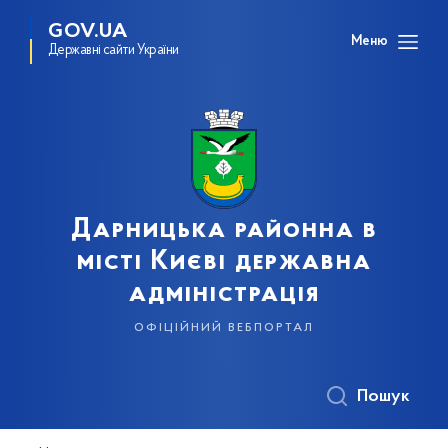
GOV.UA
Меню
Державні сайти України
Дарницька районна в
місті Києві державна
адміністрація
офіційний вебпортал
Пошук