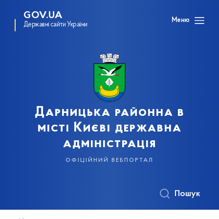
GOV.UA
Меню
Державні сайти України
Дарницька районна в
місті Києві державна
адміністрація
офіційний вебпортал
Пошук