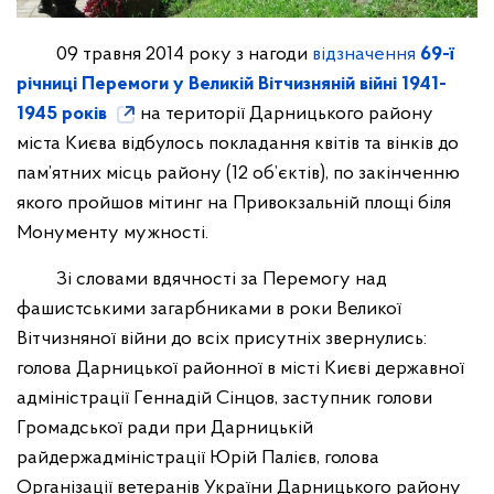
09 травня 2014 року з нагоди
відзначення
69-ї
річниці Перемоги у Великій Вітчизняній війні 1941-
1945 років
на території Дарницького району
міста Києва відбулось покладання квітів та вінків до
пам’ятних місць району (12 об’єктів), по закінченню
якого пройшов мітинг на Привокзальній площі біля
Монументу мужності.
Зі словами вдячності за Перемогу над
фашистськими загарбниками в роки Великої
Вітчизняної війни до всіх присутніх звернулись:
голова Дарницької районної в місті Києві державної
адміністрації Геннадій Сінцов, заступник голови
Громадської ради при Дарницькій
райдержадміністрації Юрій Палієв, голова
Організації ветеранів України Дарницького району