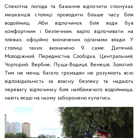
Спекотна погода та бажання відпочити спонукає
мешканців столиці проводити більше часу біля
водоймищ. Аби відпочинок біля води був
комфортним і безпечним, варто відпочивати на
пляжах, офіційно визначених органами влади. У
столиці таких визначено 9, саме: Дитячий,
Молодіжний, Передмістна Слобідка, Центральний,
Чорторий, Вербне, Пуща-Водиця, Венеція, Золотий.
Тим не менш, багато громадян не розуміють всю
відповідальність за власну безпеку та надають
перевагу відпочинку біля найближчого водоймища,
навіть якщо на ньому заборонено купатись.