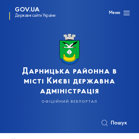
GOV.UA
Меню
Державні сайти України
Дарницька районна в
місті Києві державна
адміністрація
офіційний вебпортал
Пошук