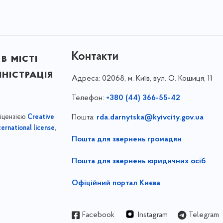
Контакти
в місті
ністрація
Адреса:
02068, м. Київ, вул. О. Кошиця, 11
Телефон:
+380 (44) 366-55-42
ліцензією
Пошта:
rda.darnytska@kyivcity.gov.ua
Creative
,
ernational license
Пошта для звернень громадян
Пошта для звернень юридичних осіб
Офіційний портал Києва
Facebook
Instagram
Telegram