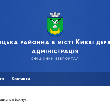
цька районна в місті Києві де
адміністрація
офіційний вебпортал
сто
Контакти
Бахмутського району!