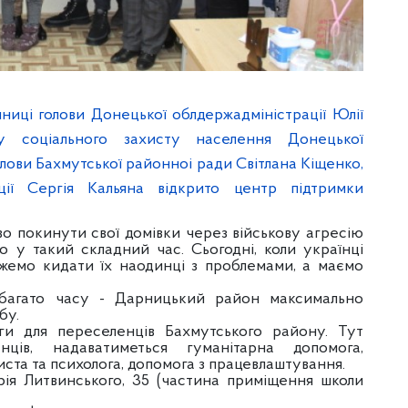
иці голови Донецької облдержадміністрації Юлії
у соціального захисту населення Донецької
олови Бахмутської районноі ради Світлана Кіщенко,
ації Сергія Кальяна відкрито центр підтримки
во покинути свої домівки через військову агресію
 у такий складний час. Сьогодні, коли українці
ожемо кидати їх наодинці з проблемами, а маємо
ебагато часу - Дарницький район максимально
бу.
ги для переселенців Бахмутського району. Тут
нців, надаватиметься гуманітарна допомога,
ста та психолога, допомога з працевлаштування.
ія Литвинського, 35 (частина приміщення школи