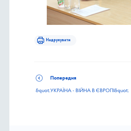
Надрукувати
Попередня
&quot;УКРАЇНА - ВІЙНА В ЄВРОПІ&quot;