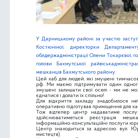
У Дарницькому районі за участю заступн
Костюніної, директорки Департамент
облдержадміністрації Олени Токарєвої, г
голови Бахмутської райвіськадміністр
мешканців Бахмутського району.
Цей хаб для людей, які змушені тимчасо
рф. Ми маємо підтримувати один одного
змушені залишати свої оселі - ми не м
єднатися і долати їх спільно!
Для відкриття закладу знадобилося н
оперативно підготував приміщення для ха
Тож відтепер центр надаватиме послу
здійснюватиметься реєстрація мешка
інформаційно-консультаційні послуги юри
Центр знаходиться за адресою: вул. Юр
мистецтв).