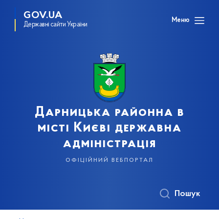
GOV.UA
Меню
Державні сайти України
Дарницька районна в
місті Києві державна
адміністрація
офіційний вебпортал
Пошук