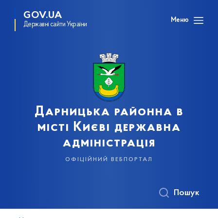
GOV.UA
Меню
Державні сайти України
Дарницька районна в
місті Києві державна
адміністрація
офіційний вебпортал
Пошук